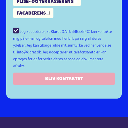
FLISE- OG TERRASSERENS
FACADERENS
Jeg accepterer, at Klaret (CVR: 38832840) kan kontakte
mig på e-mail og telefon med henblik på salg af deres
ydelser. Jeg kan tilbagekalde mit samtykke ved henvendelse
til info@klaret.dk. Jeg accepterer, at telefonsamtaler kan
optages for at forbedre deres service og dokumentere
aftaler.