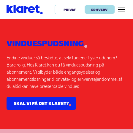
PRIVAT
ERHVERV
VINDUESPUDSNING
Er dine vinduer så beskidte, at selv fuglene flyver udenom?
Bare rolig. Hos Klaret kan du få vinduespudsning på
abonnement. Vi tilbyder både engangsydelser og
abonnementsløsninger til private- og erhvervsejendomme, så
du altid kan have præsentable vinduer.
SKAL VI FÅ DET KLARET?