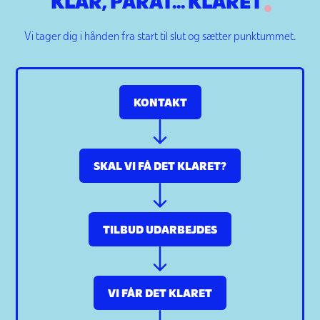
KLAR, PARAT... KLARET
Vi tager dig i hånden fra start til slut og sætter punktummet.
KONTAKT
SKAL VI FÅ DET KLARET?
TILBUD UDARBEJDES
VI FÅR DET KLARET