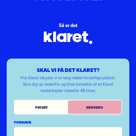
Så er det
SKAL VI FÅ DET KLARET?
Hos Klaret tilbyder vi en lang række forskellige ydelser.
Skriv dig op nedenfor og blive kontaktet af en Klaret
medarbejder indenfor 48 timer.
PRIVAT
ERHVERV
FORNAVN