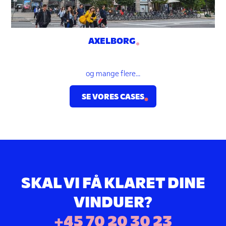
AXELBORG
og mange flere...
SE VORES CASES
SKAL VI FÅ KLARET DINE
VINDUER?
+45 70 20 30 23