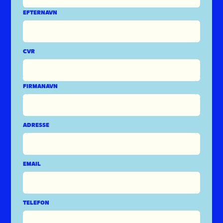
EFTERNAVN
CVR
FIRMANAVN
ADRESSE
EMAIL
TELEFON